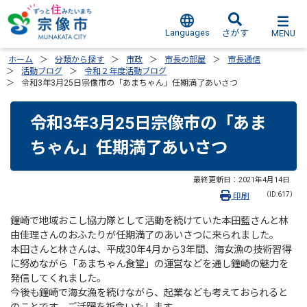
Languages
MENU
さがす
ホーム
分類から探す
市政
市長の部屋
市長通信
活動ブログ
令和２年度活動ブログ
令和3年3月25日宗像市の「あまちゃん」任期満了あいさつ
令和3年3月25日宗像市の「あま
ちゃん」任期満了あいさつ
最終更新日：
2021年4月14日
（ID:617）
印刷
鐘崎で地域おこし協力隊として活動を続けていた本田藍さんと林
由佳理さんのおふたりが任期満了のあいさつに来られました。
本田さんと林さんは、平成30年4月から3年間、海女漁の技術習得
に努めながら「あまちゃん食堂」の運営などを通し鐘崎の魅力を
発信してくれました。
今後も鐘崎で海女漁を続けながら、起業なども考えておられると