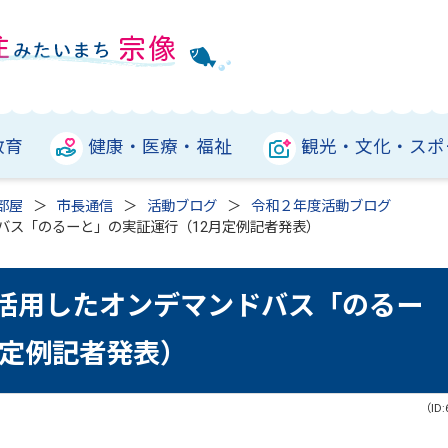
教育
健康・医療・福祉
観光・文化・スポ
部屋
市長通信
活動ブログ
令和２年度活動ブログ
ドバス「のるーと」の実証運行（12月定例記者発表）
Iを活用したオンデマンドバス「のるー
月定例記者発表）
（ID: