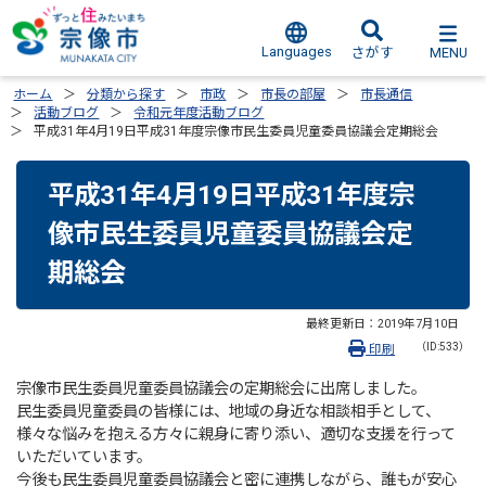
Languages
MENU
さがす
ホーム
分類から探す
市政
市長の部屋
市長通信
活動ブログ
令和元年度活動ブログ
平成31年4月19日平成31年度宗像市民生委員児童委員協議会定期総会
平成31年4月19日平成31年度宗
像市民生委員児童委員協議会定
期総会
最終更新日：
2019年7月10日
（ID:533）
印刷
宗像市民生委員児童委員協議会の定期総会に出席しました。
民生委員児童委員の皆様には、地域の身近な相談相手として、
様々な悩みを抱える方々に親身に寄り添い、適切な支援を行って
いただいています。
今後も民生委員児童委員協議会と密に連携しながら、誰もが安心