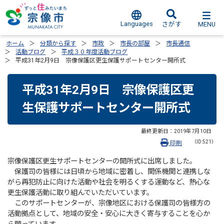
Languages
MENU
さがす
ホーム
分類から探す
市政
市長の部屋
市長通信
活動ブログ
平成３０年度活動ブログ
平成31年2月9日 宗像保護区更生保護サポートセンター開所式
平成31年2月9日 宗像保護区更
生保護サポートセンター開所式
最終更新日：
2019年7月10日
（ID:521）
印刷
宗像保護区更生サポートセンターの開所式に出席しました。
保護司の皆様には日頃から地域に密着し、関係機関と連携しな
がら再犯防止に向けた活動や社会を明るくする運動など、熱心な
更生保護活動に取り組んでいただいています。
このサポートセンターが、宗像地区における保護司の皆様方の
活動拠点として、地域の安全・安心に大きく寄与することを心か