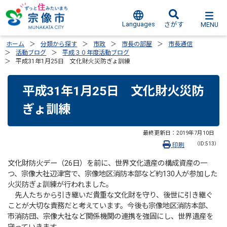
Languages
MENU
さがす
ホーム
分類から探す
市政
市長の部屋
市長通信
活動ブログ
平成３０年度活動ブログ
平成31年1月25日 文化財火災防ぎょ訓練
平成31年1月25日 文化財火災防
ぎょ訓練
最終更新日：
2019年7月10日
（ID:513）
印刷
文化財防火デー（26日）を前に、世界文化遺産の構成資産の一
つ、宗像大社辺津宮で、宗像地区消防本部など約130人が参加した
火災防ぎょ訓練が行われました。
先人たちから引き継いだ貴重な文化財を守り、後世に引き継ぐ
ことが大切な責務だと考えています。今後も宗像地区消防本部、
市消防団、宗像大社など関係機関の連携を強固にし、世界遺産を