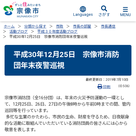
Languages
MENU
さがす
ホーム
分類から探す
市政
市長の部屋
市長通信
活動ブログ
平成３０年度活動ブログ
平成30年12月25日 宗像市消防団年末夜警巡視
平成30年12月25日 宗像市消防
団年末夜警巡視
最終更新日：
2019年7月10日
（ID:506）
印刷
宗像市消防団（全16分団）は、年末の火災予防運動の一環とし
て、12月25日、26日、27日の午後8時から午前0時までの間、管内
巡回等を行っています。
多忙な生業のかたわら、市民の生命、財産を守るため、日夜献身
的な活動に取組んでいただいている消防団員の皆さんには心から
敬意を表します。