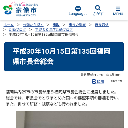
Languages
MENU
さがす
ホーム
分類から探す
市政
市長の部屋
市長通信
活動ブログ
平成３０年度活動ブログ
平成30年10月15日第135回福岡県市長会総会
平成30年10月15日第135回福岡
県市長会総会
最終更新日：
2019年7月10日
（ID:489）
印刷
福岡県内29市の市長が集う福岡県市長会総会に出席しました。
総会では、市長会でとりまとめた国への要望事項の審議を行い、
また、併せて研修・視察なども行われました。