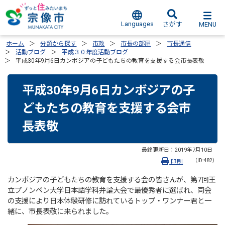
Languages
MENU
さがす
ホーム
分類から探す
市政
市長の部屋
市長通信
活動ブログ
平成３０年度活動ブログ
平成30年9月6日カンボジアの子どもたちの教育を支援する会市長表敬
平成30年9月6日カンボジアの子
どもたちの教育を支援する会市
長表敬
最終更新日：
2019年7月10日
（ID:482）
印刷
カンボジアの子どもたちの教育を支援する会の皆さんが、第7回王
立プノンペン大学日本語学科弁論大会で最優秀者に選ばれ、同会
の支援により日本体験研修に訪れているトップ・ワンナー君と一
緒に、市長表敬に来られました。