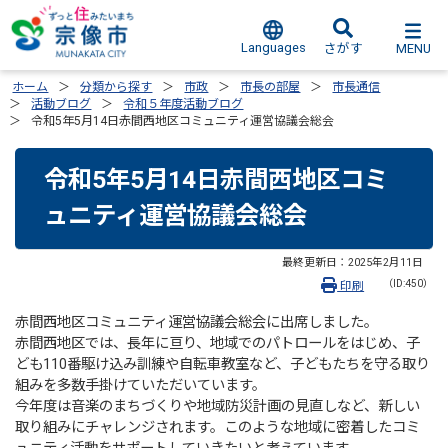
Languages
MENU
さがす
ホーム
分類から探す
市政
市長の部屋
市長通信
活動ブログ
令和５年度活動ブログ
令和5年5月14日赤間西地区コミュニティ運営協議会総会
令和5年5月14日赤間西地区コミ
ュニティ運営協議会総会
最終更新日：
2025年2月11日
（ID:450）
印刷
赤間西地区コミュニティ運営協議会総会に出席しました。
赤間西地区では、長年に亘り、地域でのパトロールをはじめ、子
ども110番駆け込み訓練や自転車教室など、子どもたちを守る取り
組みを多数手掛けていただいています。
今年度は音楽のまちづくりや地域防災計画の見直しなど、新しい
取り組みにチャレンジされます。このような地域に密着したコミ