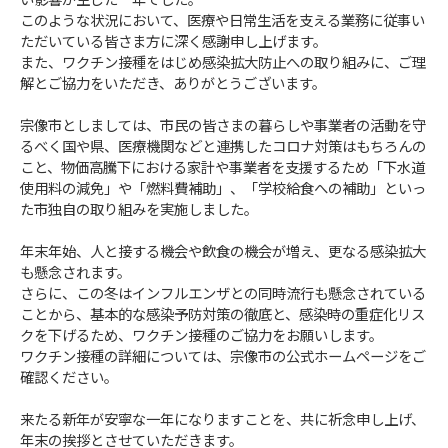
い影響が生じた一年でした。
このような状況において、医療や日常生活を支える業務に従事い
ただいている皆さま方に深く感謝申し上げます。
また、ワクチン接種をはじめ感染拡大防止への取り組みに、ご理
解とご協力をいただき、ありがとうございます。
宗像市としましては、市民の皆さまの暮らしや事業者の活動を守
るべく国や県、医療機関などと連携したコロナ対策はもちろんの
こと、物価高騰下における家計や事業者を支援するため「下水道
使用料の減免」や「燃料費補助」、「学校給食への補助」といっ
た市独自の取り組みを実施しました。
年末年始、人と接する機会や飲食の機会が増え、更なる感染拡大
も懸念されます。
さらに、この冬はインフルエンザとの同時流行も懸念されている
ことから、基本的な感染予防対策の徹底と、感染時の重症化リス
クを下げるため、ワクチン接種のご協力をお願いします。
ワクチン接種の詳細については、宗像市の公式ホームページをご
確認ください。
来たる新年が安寧な一年になりますことを、共に祈念申し上げ、
年末の挨拶とさせていただきます。