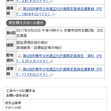
資料
F：3.87メガバイト）
議事
第5回宗像市立地適正化計画策定委員会議事録（PD
録
F：180.8キロバイト）
表を横スクロール表示
2017年3月22日 午後14時から 宗像市役所北館2階 202
第6回
会議室
居住誘導区域の検討
議題
誘導施策・目標設定等の検討
配布
第6回宗像市立地適正化計画策定委員会 資料（PD
資料
F：5.39メガバイト）
議事
第6回宗像市立地適正化計画策定委員会議事録（PD
録
F：11.7キロバイト）
このページに関する
お問い合わせは
経営企画課
〒811-3492