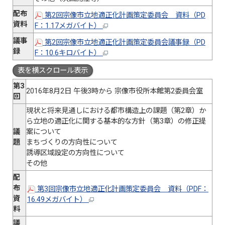
配布
第2回宗像市立地適正化計画策定委員会 資料（PD
資料
F：1.17メガバイト）
議事
第2回宗像市立地適正化計画策定委員会議事録（PD
録
F：10.6キロバイト）
表を横スクロール表示
第3
2016年8月2日 午後3時から 宗像市役所本館第2委員会室
回
現状と将来見通しにおける都市構造上の課題（第2章）か
ら立地の適正化に関する基本的な方針（第3章）の修正提
議
案について
題
まちづくりの方向性について
誘導区域設定の方向性について
その他
配
布
第3回宗像市立地適正化計画策定委員会 資料（PDF：
資
16.49メガバイト）
料
議