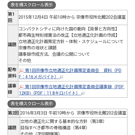
表を横スクロール表示
第1
2015年12月4日 午前10時から 宗像市役所北館202会議室
回
コンパクトシティに向けた国の動向【背景と方向性】
都市再生特別措置法の改正【立地適正化計画の作成】
立地適正化計画策定方針・体制・スケジュールについて
議題
宗像市の現状と課題
議事録作成方法、会議の公開について
その他
配布
第1回宗像市立地適正化計画策定委員会 資料（PD
資料
F：4.16メガバイト）
議事
第1回宗像市立地適正化計画策定委員会議事録（PDF:
録
12KB)（PDF：11.8キロバイト）
表を横スクロール表示
第2回
2016年3月3日 午前10時から 宗像市役所北館202会議室
立地の適正化に関する基本的な方針（第3章）
議題
目指すべき都市の骨格構造（第4章）
その他（次回開催等）