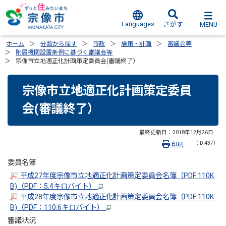
Languages
MENU
さがす
ホーム
分類から探す
市政
施策・計画
審議会等
附属機関設置条例に基づく審議会等
宗像市立地適正化計画策定委員会(審議終了）
宗像市立地適正化計画策定委員
会(審議終了）
最終更新日：
2018年12月26日
（ID:437）
印刷
委員名簿
平成27年度宗像市立地適正化計画策定委員会名簿（PDF:110K
B)（PDF：5.4キロバイト）
平成28年度宗像市立地適正化計画策定委員会名簿（PDF:110K
B)（PDF：110.6キロバイト）
審議状況