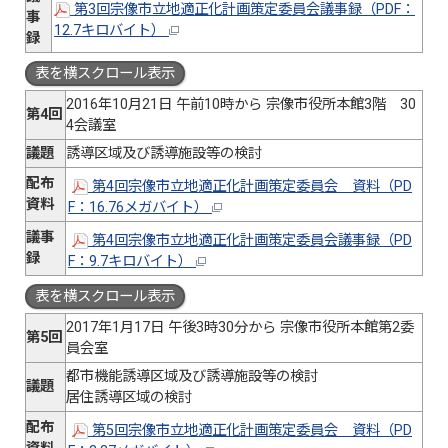
第3回宗像市立地適正化計画策定委員会議事録（PDF：
事
12.7キロバイト）
録
表を横スクロール表示
2016年10月21日 午前10時から 宗像市役所本館3階 30
第4回
4会議室
議題
誘導区域及び誘導施設等の検討
配布
第4回宗像市立地適正化計画策定委員会 資料（PD
資料
F：16.76メガバイト）
議事
第4回宗像市立地適正化計画策定委員会議事録（PD
録
F：9.7キロバイト）
表を横スクロール表示
2017年1月17日 午後3時30分から 宗像市役所本館第2委
第5回
員会室
都市機能誘導区域及び誘導施設等の検討
議題
居住誘導区域の検討
配布
第5回宗像市立地適正化計画策定委員会 資料（PD