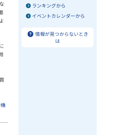
な
ランキングから
面
イベントカレンダーから
よ
情報が見つからないとき
は
に
用
質
的機