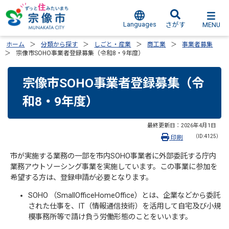
Languages
MENU
さがす
ホーム
分類から探す
しごと・産業
商工業
事業者募集
宗像市SOHO事業者登録募集（令和8・9年度）
宗像市SOHO事業者登録募集（令
和8・9年度）
最終更新日：
2026年4月1日
（ID:4125）
印刷
市が実施する業務の一部を市内SOHO事業者に外部委託する庁内
業務アウトソーシング事業を実施しています。この事業に参加を
希望する方は、登録申請が必要となります。
SOHO （SmallOfficeHomeOffice）とは、企業などから委託
された仕事を、IT（情報通信技術）を活用して自宅及び小規
模事務所等で請け負う労働形態のことをいいます。