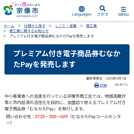
Languages
MENU
さがす
ホーム
分類から探す
しごと・産業
商工業
商工業に関するお知らせ
プレミアム付き電子商品券むなかたPayを発売します
プレミアム付き電子商品券むなか
たPayを発売します
最終更新日：
2026年5月1日
（ID:4111）
印刷
中小事業者への支援を行っている宗像市商工会では、物価高騰対
策と市内経済の活性化を目的に、加盟店で使えるプレミアム付き
電子商品券「むなかたPay」を発行します。
問い合わせ先：
0120－200ー609
（むなかたPayコールセンタ
ー）