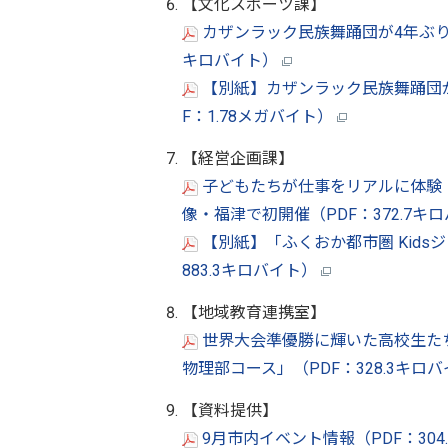
【文化スポーツ課】
カザンラック民族舞踊団が4年ぶり
キロバイト）
【別紙】カザンラック民族舞踊団が
F：1.78メガバイト）
【経営企画課】
子どもたちが仕事をリアルに体験！「ふ
像・福津で初開催（PDF：372.7キ
【別紙】「ふくおか都市圏 Kidsジ
883.3キロバイト）
【地域教育連携室】
世界大会準優勝に輝いた高校生た
物理部コース」（PDF：328.3キロ
【資料提供】
9月市内イベント情報（PDF：304