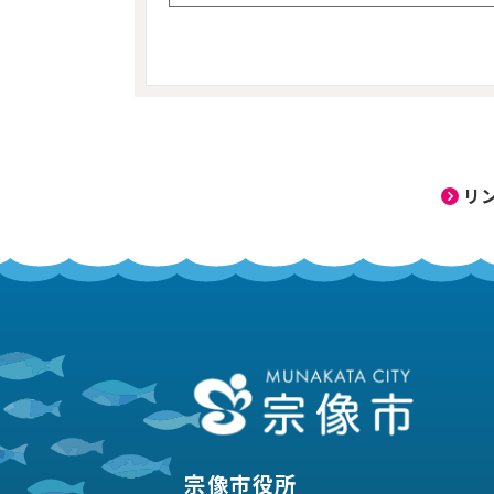
リ
宗像市役所