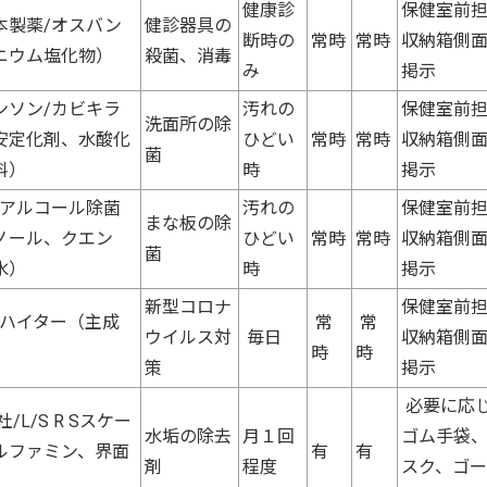
健康診
保健室前
本製薬/オスバン
健診器具の
断時の
常時
常時
収納箱側
ニウム塩化物）
殺菌、消毒
み
掲示
ンソン/カビキラ
汚れの
保健室前
洗面所の除
安定化剤、水酸化
ひどい
常時
常時
収納箱側
菌
料）
時
掲示
/アルコール除菌
汚れの
保健室前
まな板の除
ノール、クエン
ひどい
常時
常時
収納箱側
菌
水）
時
掲示
新型コロナ
保健室前
ンハイター（主成
常
常
ウイルス対
毎日
収納箱側
時
時
策
掲示
必要に応
/S R Sスケー
水垢の除去
月１回
ゴム手袋
ルファミン、界面
有
有
剤
程度
スク、ゴ