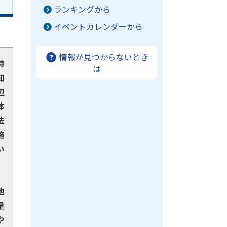
ランキングから
イベントカレンダーから
情報が見つからないとき
時
は
知
辺
体
法
施
い
他
量
や