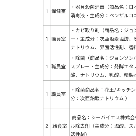
・器具殺菌消毒（商品名：日
1
保健室
消毒液・主成分：ベンザルコ
・カビ取り剤（商品名：ジョ
1
職員室
ー・主成分：次亜塩素塩酸、
ナトリウム、界面活性剤、香
・除菌（商品名：ジョンソン
1
職員室
スプレー・主成分：発酵エタ
酸、ナトリウム、乳酸、精製
・除菌商品名：花王/キッチ
1
職員室
分：次亜鉛酸ナトリウム ）
商品名：シーバイエス株式会社/L
2
給食室
ル除去剤（主成分：塩酸、ス
活性剤）