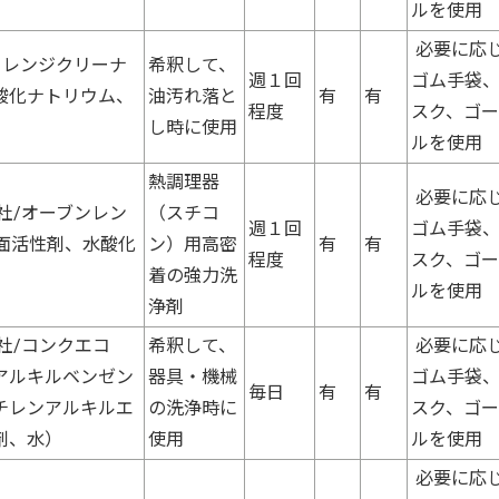
ルを使用
必要に応
ーレンジクリーナ
希釈して、
週１回
ゴム手袋
酸化ナトリウム、
油汚れ落と
有
有
程度
スク、ゴ
し時に使用
ルを使用
熱調理器
必要に応
社/オーブンレン
（スチコ
週１回
ゴム手袋
面活性剤、水酸化
ン）用高密
有
有
程度
スク、ゴ
着の強力洗
ルを使用
浄剤
社/コンクエコ
希釈して、
必要に応
アルキルベンゼン
器具・機械
ゴム手袋
毎日
有
有
チレンアルキルエ
の洗浄時に
スク、ゴ
剤、水）
使用
ルを使用
必要に応