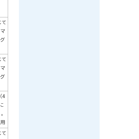
じて
、マ
ーグ
じて
、マ
ーグ
（4
に
ｇ。
使用
じて