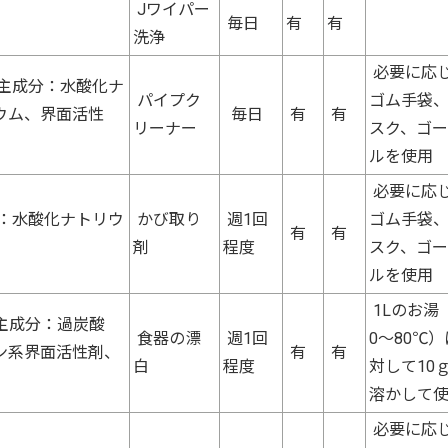
Jワイパー
毎日
有
有
洗浄
必要に応
主成分：水酸化ナ
パイプク
ゴム手袋
ウム、界面活性
毎日
有
有
リーナー
スク、ゴ
ルを使用
必要に応
：水酸化ナトリウ
かび取り
週1回
ゴム手袋
有
有
剤
程度
スク、ゴ
ルを使用
1Lのお湯
主成分：過炭酸
食器の漂
週1回
0～80℃）
ン系界面活性剤、
有
有
白
程度
対して10
溶かして
必要に応