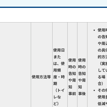
使用
の告
や周
使用日
の具
また
的方
使用
使用
は、使
（実
時の
時の
用頻
して
告知
告知
使用方法等
度・時
る場
や周
や周
期
合）
知
知
（トイ
その
事前
事後
レな
使用
ど）
低減