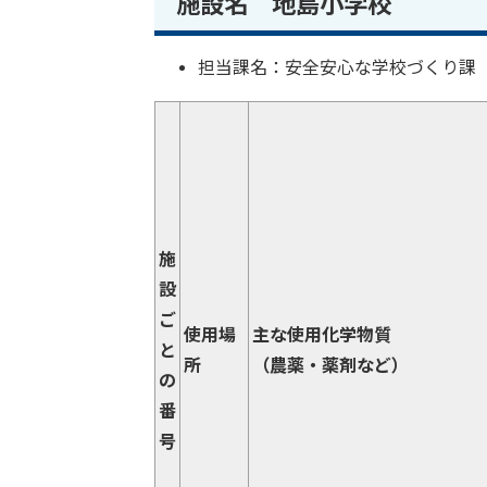
施設名 地島小学校
担当課名：安全安心な学校づくり課
施
設
ご
使用場
主な使用化学物質
と
所
（農薬・薬剤など）
の
番
号