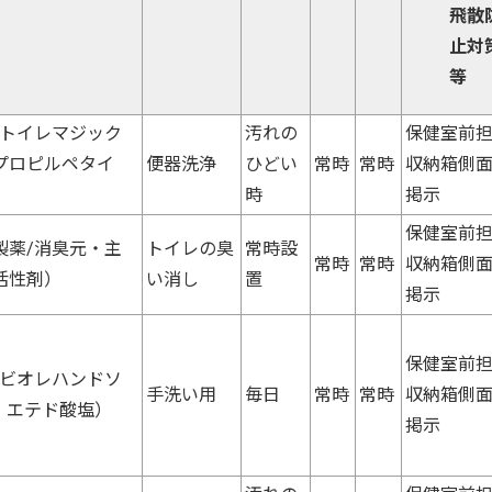
飛散
止対
等
/トイレマジック
汚れの
保健室前
プロピルペタイ
便器洗浄
ひどい
常時
常時
収納箱側
時
掲示
保健室前
製薬/消臭元・主
トイレの臭
常時設
常時
常時
収納箱側
活性剤）
い消し
置
掲示
保健室前
/ビオレハンドソ
手洗い用
毎日
常時
常時
収納箱側
、エテド酸塩）
掲示