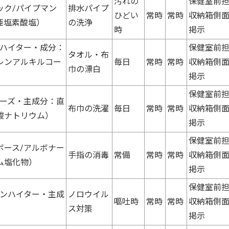
汚れの
保健室前
ック/パイプマン
排水パイプ
ひどい
常時
常時
収納箱側
亜塩素酸塩）
の洗浄
時
掲示
ドハイター・成分：
保健室前
タオル・布
レンアルキルコー
毎日
常時
常時
収納箱側
巾の漂白
掲示
保健室前
ビーズ・主成分：直
布巾の洗濯
毎日
常時
常時
収納箱側
酸ナトリウム）
掲示
保健室前
ボース/アルボナー
手指の消毒
常備
常時
常時
収納箱側
ム塩化物）
掲示
保健室前
チンハイター・主成
ノロウイル
嘔吐時
常時
常時
収納箱側
ス対策
掲示