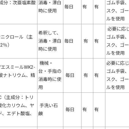
成分：次亜塩素酸
消毒・漂白
ゴム手袋
毎日
有
有
時に使用
スク、ゴ
ルを使用
必要に応
希釈して、
サニクロール（主
ゴム手袋
消毒・漂白
毎日
有
有
2％）
スク、ゴ
時に使用
ルを使用
機械・
必要に応
エスミールWK2-
台・手指の
ゴム手袋
酸ナトリウム、精
毎日
有
有
消毒時に使
スク、ゴ
用
ルを使用
C（主成分：トリ
酸化カリウム、ヤ
手洗い石
毎日
有
有
ド、エデト酸塩、
鹸