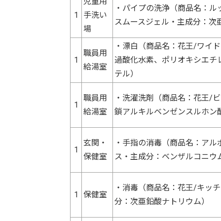
児童用
・パイプの洗浄（商品名：ル
1
手洗い
スムースジェル・主成分：次
場
・漂白（商品名：花王/ワイ
職員用
1
過酸化水素、ポリオキシエチ
給湯室
テル）
職員用
・洗濯洗剤（商品名：花王/
1
給湯室
鎖アルキルベンゼンスルホン
玄関・
・手指の消毒（商品名：アル
1
保健室
ス・主成分：ベンザルコニウ
・消毒（商品名：花王/キッ
1
保健室
分：次亜鉛酸ナトリウム）