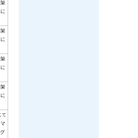
担架
面に
担架
面に
担架
面に
担架
面に
じて
、マ
ーグ