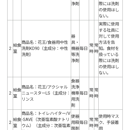
浄剤
際には洗剤
の使用はし
ない。
実際に使用
する社員に
器
対して使用
商品名：花王/食器用中性
具・
方法を告
給食
常
常
2
洗剤KD90（主成分：中性
機器
毎日
知。食材を
室
時
時
洗剤）
等洗
扱っている
浄剤
際には洗剤
の使用はし
ない。
食器
商品名：花王/アクシャル
洗浄
給食
常
常
2
ニュースターLS（主成分：
機専
毎日
室
時
時
リンス
用洗
剤
商品名：トイレハイター/V
便器
使用時マス
給食
-SAVE（次亜塩素酸ナトリ
常
常
2
用殺
毎日
ク、手袋着
室
ウム）（主成分：次亜塩素
時
時
菌剤
用