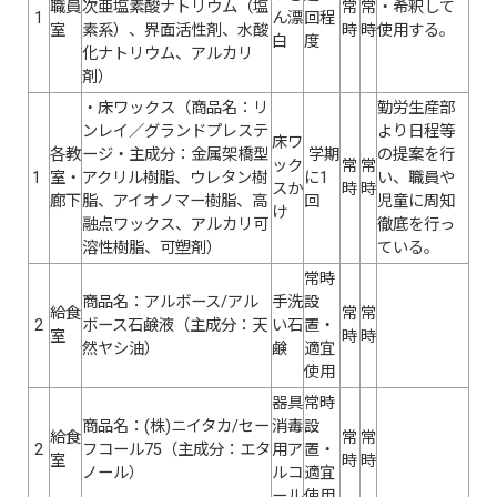
職員
次亜塩素酸ナトリウム（塩
常
常
・希釈して
1
ん漂
回程
室
素系）、界面活性剤、水酸
時
時
使用する。
白
度
化ナトリウム、アルカリ
剤）
・床ワックス（商品名：リ
勤労生産部
ンレイ／グランドプレステ
より日程等
床ワ
各教
ージ・主成分：金属架橋型
学期
の提案を行
ック
常
常
1
室・
アクリル樹脂、ウレタン樹
に1
い、職員や
スか
時
時
廊下
脂、アイオノマー樹脂、高
回
児童に周知
け
融点ワックス、アルカリ可
徹底を行っ
溶性樹脂、可塑剤）
ている。
常時
商品名：アルボース/アル
手洗
設
給食
常
常
2
ボース石鹸液（主成分：天
い石
置・
室
時
時
然ヤシ油）
鹸
適宜
使用
器具
常時
商品名：(株)ニイタカ/セー
消毒
設
給食
常
常
2
フコール75（主成分：エタ
用ア
置・
室
時
時
ノール）
ルコ
適宜
ール
使用