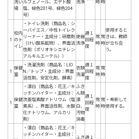
洗い
ルフェノール、エデト酸
洗浄
時
時
場
塩、緑色201号、緑色204
号）
・トイレ洗剤（商品名：シ
ーバイエス／中性トイレク
使用すると
校内
週１
リーナー・主成分：研磨剤
便器
常
常
きは、教師
1
のト
回程
（けい酸系鉱物）、界面活
洗浄
時
時
が立ち会
イレ
度
性剤（ポリオキシエチレン
う。
アルキルエーテル））
・洗濯洗剤（商品名：LIO
週１
保健
衣類
常
常
1
N／トップ・主成分：界面
回程
室
洗濯
時
時
活性剤、安定化剤、酵素）
度
・漂白（商品名：花王／キ
ふき
ッチンハイター・主成分：
ん類
週１
保健
次亜塩素酸ナトリウム（塩
漂
常
常
・希釈して
1
回程
室
素系）、界面活性剤、水酸
白、
時
時
使用する。
度
化ナトリウム、アルカリ
汚物
剤）
消毒
・漂白（商品名：花王／キ
ッチンハイター・主成分：
ふき
週１