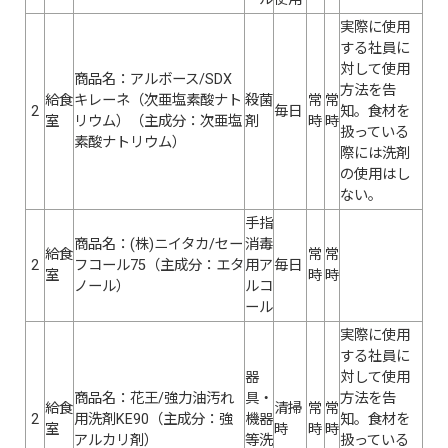
実際に使用
する社員に
対して使用
商品名：アルボース/SDX
方法を告
給食
キレーネ（次亜塩素酸ナト
殺菌
常
常
2
毎日
知。食材を
室
リウム）（主成分：次亜塩
剤
時
時
扱っている
素酸ナトリウム）
際には洗剤
の使用はし
ない。
手指
商品名：(株)ニイタカ/セー
消毒
給食
常
常
2
フコール75（主成分：エタ
用ア
毎日
室
時
時
ノール）
ルコ
ール
実際に使用
する社員に
器
対して使用
商品名：花王/強力油汚れ
具・
方法を告
給食
清掃
常
常
2
用洗剤KE90（主成分：強
機器
知。食材を
室
時
時
時
アルカリ剤）
等洗
扱っている