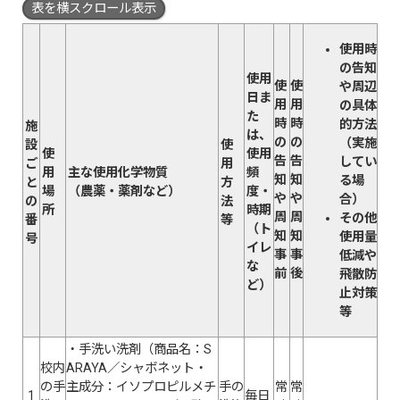
表を横スクロール表示
使用時
の告知
使用
使
使
や周辺
日ま
用
用
の具体
た
時
時
的方法
施
は、
の
の
（実施
設
使
使
使用
告
告
してい
ご
用
用
主な使用化学物質
頻
知
知
る場
と
方
場
（農薬・薬剤など）
度・
や
や
合）
の
法
所
時期
周
周
その他
番
等
（ト
知
知
使用量
号
イレ
事
事
低減や
な
前
後
飛散防
ど）
止対策
等
・手洗い洗剤（商品名：S
校内
ARAYA／シャボネット・
の手
主成分：イソプロピルメチ
手の
常
常
1
毎日