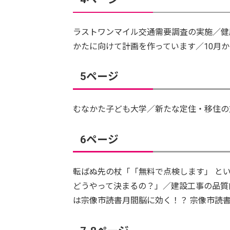
ラストワンマイル交通需要調査の実施／健
かたに向けて計画を作っています／10月
5ページ
むなかた子ども大学／新たな定住・移住の
6ページ
転ばぬ先の杖「「無料で点検します」 と
どうやって決まるの？」／建設工事の品質
は宗像市読書月間脳に効く！？ 宗像市読