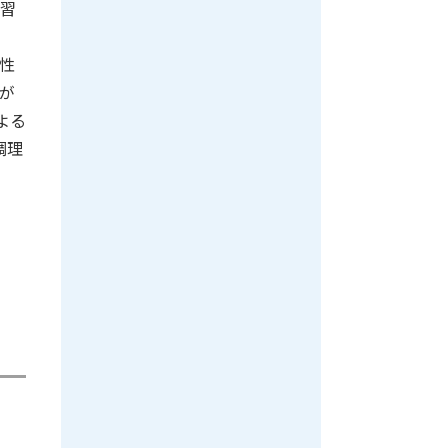
講習
」
性
が
よる
調理