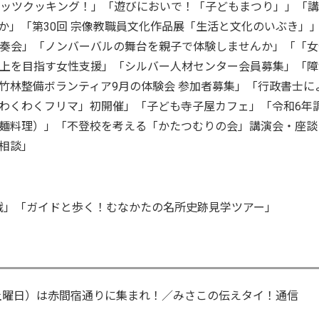
レッツクッキング！」「遊びにおいで！「子どもまつり」」「
か」「第30回 宗像教職員文化作品展「生活と文化のいぶき」
演奏会」「ノンバーバルの舞台を親子で体験しませんか」「「女
準向上を目指す女性支援」「シルバー人材センター会員募集」「障
竹林整備ボランティア9月の体験会 参加者募集」「行政書士に
わくわくフリマ」初開催」「子ども寺子屋カフェ」「令和6年
麺料理）」「不登校を考える「かたつむりの会」講演会・座談
相談」
戦」「ガイドと歩く！むなかたの名所史跡見学ツアー」
日（土曜日）は赤間宿通りに集まれ！／みさこの伝えタイ！通信