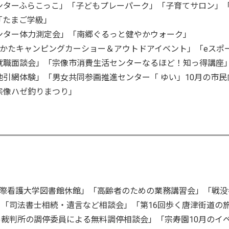
ンターふらこっこ」「子どもプレーパーク」「子育てサロン」
「たまご学級」
ンター体力測定会」「南郷ぐるっと健やかウォーク」
なかたキャンピングカーショー＆アウトドアイベント」「eスポ
就職面談会」「宗像市消費生活センターなるほど！知っ得講座
引網体験」「男女共同参画推進センター「 ゆい」10月の市民
宗像ハゼ釣りまつり」
際看護大学図書館休館」「高齢者のための業務講習会」「戦没
」「司法書士相続・遺言など相談会」「第16回歩く唐津街道の
易裁判所の調停委員による無料調停相談会」「宗寿園10月のイ