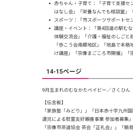
赤ちゃん・子育て：「子育て支援セ
はなし会」「栄養なんでも相談室」
スポーツ：「市スポーツサポートセ
講座・イベント：「第4回道の駅む
体験交流会」「介護・福祉のしごと
「歩こう会南郷地区」「地島で本格地
け講座」「宗像まごころ市開催」「
14-15ページ
9月生まれのむなかたベイビー／さくひん
【伝言板】
「家族塾「みどり」」「日本赤十字九州国
遺児による慰霊友好親善事業 参加者募集
「宗像市茶道協会 茶会「正礼会」」「簡