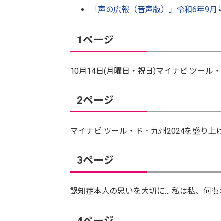
「声の広報（音声版）」令和6年9月号
1ページ
10月14日(月曜日・祝日)マイナビ ツール
2ページ
マイナビ ツール・ド・九州2024を盛り上
3ページ
認知症本人の思いを大切に… 私は私、何
4ページ