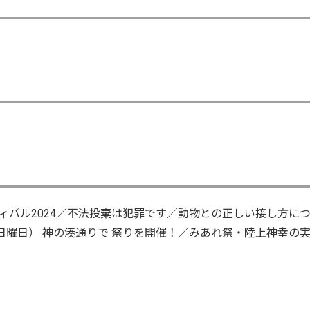
ィバル2024／不法投棄は犯罪です／動物との正しい接し方に
日曜日） 神の湊通りで 祭りを開催！／みあれ祭・陸上神幸の