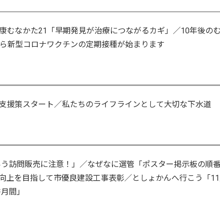
康むなかた21「早期発見が治療につながるカギ」／10年後の
から新型コロナワクチンの定期接種が始まります
支援策スタート／私たちのライフラインとして大切な下水道
いう訪問販売に注意！」／なぜなに選管「ポスター掲示板の順
向上を目指して市優良建設工事表彰／としょかんへ行こう「11
書月間」