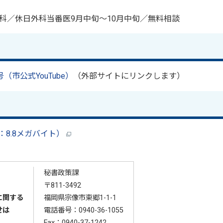
科／休日外科当番医9月中旬～10月中旬／無料相談
市公式YouTube）
（外部サイトにリンクします）
F：8.8メガバイト）
秘書政策課
〒811-3492
に関する
福岡県宗像市東郷1-1-1
せは
電話番号：
0940-36-1055
Fax：0940-37-1242