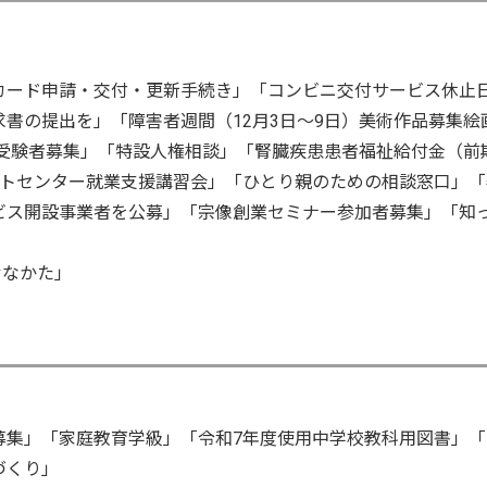
カード申請・交付・更新手続き」「コンビニ交付サービス休止
書の提出を」「障害者週間（12月3日～9日）美術作品募集絵
受験者募集」「特設人権相談」「腎臓疾患患者福祉給付金（前
ートセンター就業支援講習会」「ひとり親のための相談窓口」「
ビス開設事業者を公募」「宗像創業セミナー参加者募集」「知
むなかた」
募集」「家庭教育学級」「令和7年度使用中学校教科用図書」「
づくり」