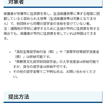
対象者
保護者が宗像市に住民票を有し、生活保護世帯に準ずる程度に困
窮していると認められる世帯（生活保護世帯は対象となりませ
ん）で、他団体から同種の奨学金の支給を受けていない者。
注：遠隔地の学校に通学するために生徒が市外に住民票を有する
場合でも、保護者が市内に住民票を有していれば申請はできま
す。
「高校生等奨学給付金（県）」や「高等学校等就学支援金
（県）」は併給可能です。
「県教育文化奨学財団奨学金」の入学支度金は併給可能で
すが、貸与の奨学金は併給不可です。
その他の奨学金等でご不明な点は、お問い合わせくださ
い。
提出方法