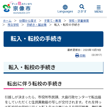
Languages
MENU
さがす
ホーム
分類から探す
子育て・教育
学校・学童保育
市立学校
手続き・届出等
転入・転校の手続き
転入・転校の手続き
最終更新日：
2020年10月9日
（ID:3917）
印刷
転入・転校の手続き
転出に伴う転校の手続き
引越しが決まったら、市役所市民課、大島行政センターで転出届
をしていただくと住民異動届の写しが交付されます。それを持っ