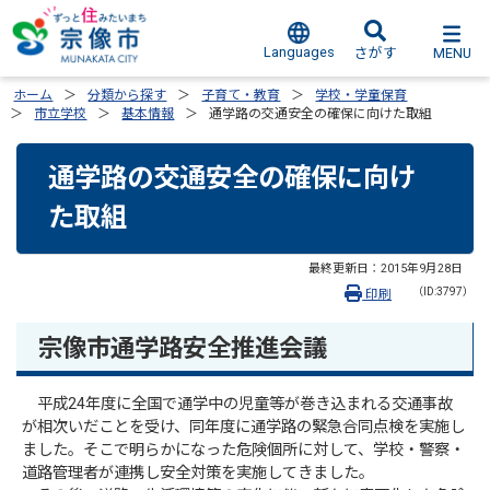
Languages
MENU
さがす
ホーム
分類から探す
子育て・教育
学校・学童保育
市立学校
基本情報
通学路の交通安全の確保に向けた取組
通学路の交通安全の確保に向け
た取組
最終更新日：
2015年9月28日
（ID:3797）
印刷
宗像市通学路安全推進会議
平成24年度に全国で通学中の児童等が巻き込まれる交通事故
が相次いだことを受け、同年度に通学路の緊急合同点検を実施し
ました。そこで明らかになった危険個所に対して、学校・警察・
道路管理者が連携し安全対策を実施してきました。