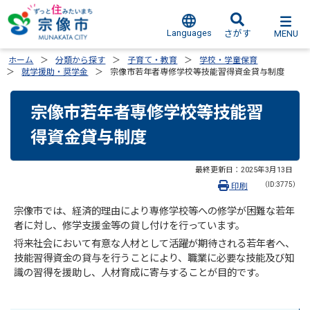
Languages
MENU
さがす
ホーム
分類から探す
子育て・教育
学校・学童保育
就学援助・奨学金
宗像市若年者専修学校等技能習得資金貸与制度
宗像市若年者専修学校等技能習
得資金貸与制度
最終更新日：
2025年3月13日
（ID:3775）
印刷
宗像市では、経済的理由により専修学校等への修学が困難な若年
者に対し、修学支援金等の貸し付けを行っています。
将来社会において有意な人材として活躍が期待される若年者へ、
技能習得資金の貸与を行うことにより、職業に必要な技能及び知
識の習得を援助し、人材育成に寄与することが目的です。