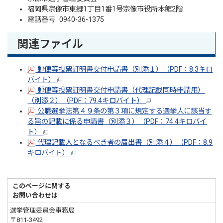
福岡県宗像市東郷1丁目1番1号宗像市役所本館2階
電話番号 0940-36-1375
関連ファイル
郵便等投票証明書交付申請書（別添１）（PDF：8.3キロ
バイト）
郵便等投票証明書交付申請書（代理記載同時申請用）
（別添２）（PDF：79.4キロバイト）
公職選挙法第４９条の第３項に規定する選挙人に該当す
る旨の記載に係る申請書（別添３）（PDF：74.4キロバイ
ト）
代理記載人となるべき者の届出書（別添４）（PDF：8.9
キロバイト）
このページに関する
お問い合わせは
選挙管理委員会事務局
〒811-3492