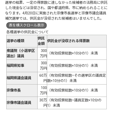
選挙の結果、一定の得票数に達しなかった候補者の法務局に供託
した現金などは没収され、国や都道府県、市に納められることに
なります。4月20日に実施された宗像市長選挙と宗像市議会議員
補欠選挙では、供託金が没収された候補者はいませんでした。
表を横スクロール表示
各種選挙の供託金について
供託
選挙の種類
供託金が没収される得票数
金額
衆議院（小選挙区
300
（有効投票総数×10分の1）未満
選出）議員
万円
300
福岡県知事
（有効投票総数×10分の1）未満
万円
60万
（有効投票総数÷その選挙区の議員定
福岡県議会議員
円
数×10分の1）未満
100
宗像市長
（有効投票総数×10分の1）未満
万円
30万
（有効投票総数÷議員定数×10分の
宗像市議会議員
円
1）未満