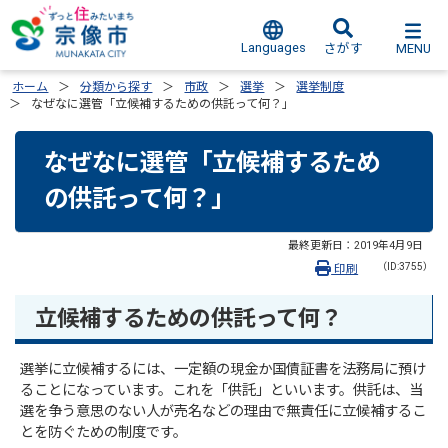
Languages
MENU
さがす
ホーム
分類から探す
市政
選挙
選挙制度
なぜなに選管「立候補するための供託って何？」
なぜなに選管「立候補するため
の供託って何？」
最終更新日：
2019年4月9日
（ID:3755）
印刷
立候補するための供託って何？
選挙に立候補するには、一定額の現金か国債証書を法務局に預け
ることになっています。これを「供託」といいます。供託は、当
選を争う意思のない人が売名などの理由で無責任に立候補するこ
とを防ぐための制度です。