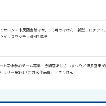
てサロン・市民図書館ほか」／6月のほけん／新型コロナウイ
ウイルスワクチン4回目接種
ビーin宗像参加チーム募集／赤間宿あじさいまつり／博多座市民
ャラリー第3回「吉井宏作品展」／さくひん