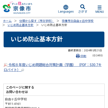
Languages
MENU
さがす
ホーム
分類から探す（市立学校）
宗像市立自由ヶ丘中学校
いじめ防止基本方針
いじめ防止基本方針
いじめ防止基本方針
最終更新日：
2024年5月21日
（ID:3493）
印刷
令和８年度いじめ問題総合対策計画（学園） （PDF：530.7キ
ロバイト）
このページに関する
お問い合わせは
自由ヶ丘中学校
〒811-4161