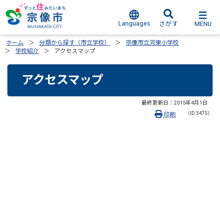
Languages
MENU
さがす
ホーム
分類から探す（市立学校）
宗像市立河東小学校
学校紹介
アクセスマップ
アクセスマップ
最終更新日：
2015年4月1日
（ID:3475）
印刷