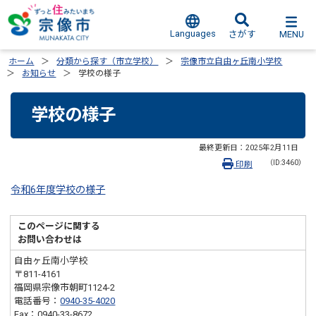
Languages
MENU
さがす
ホーム
分類から探す（市立学校）
宗像市立自由ヶ丘南小学校
お知らせ
学校の様子
学校の様子
最終更新日：
2025年2月11日
（ID:3460）
印刷
令和6年度学校の様子
このページに関する
お問い合わせは
自由ヶ丘南小学校
〒811-4161
福岡県宗像市朝町1124-2
電話番号：
0940-35-4020
Fax：0940-33-8672