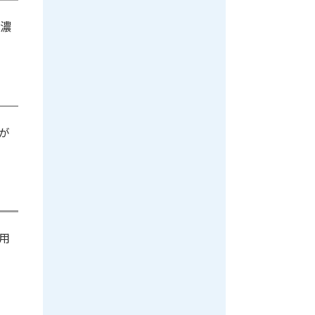
や濃
が
用