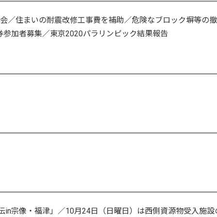
察会／住まいの耐震改修工事費を補助／危険なブロック塀等の
参加者募集／東京2020パラリンピック結果報告
伝in宗像・福津」／10月24日（日曜日）は西側資源物受入施設