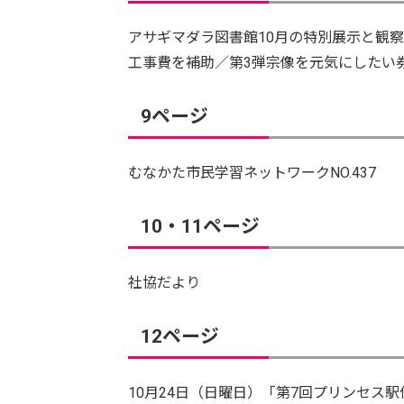
アサギマダラ図書館10月の特別展示と観
工事費を補助／第3弾宗像を元気にしたい券
9ページ
むなかた市民学習ネットワークNO.437
10・11ページ
社協だより
12ページ
10月24日（日曜日）「第7回プリンセス駅