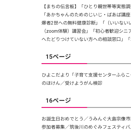
【まちの伝言板】「ひとり親世帯等実態調
「あかちゃんのためのじいじ・ばあば講座
爆者2世への無料健康診断」「（いいない
（zoom体験）講習会」「初心者歓迎シニ
へたどりつけていない方への相談窓口」「
15ページ
ひよこだより「子育て支援センターふらこ
のほけん／受けようがん検診
16ページ
お誕生日おめでとう／うみんぐ大島宗像市
参加者募集／筑後川のめぐみフェスティバル