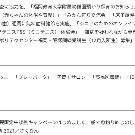
査に協力を」「福岡教育大学附属幼稚園預かり保育のお知らせ
（赤ちゃんの沐浴や育児）」「みかん狩り交流会」「原子爆弾
い歯）週間に無料歯科健診を実施」「シニアのためのオンライ
アテニスP&S（ミニテニス） 体験会」「難病を疑われながら専
ポリテクセンター福岡・飯塚訓練受講生（12月入所生）募集」
っこ」「プレーパーク」「子育てサロン」「市民図書館」／10
民限定午後割キャンペーンはじめました／船で魚釣りin じのし
2021／さくひん