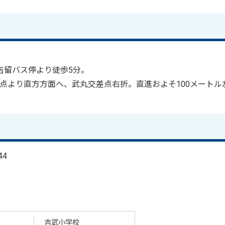
。
吉留バス停より徒歩5分。
点より直方方面へ、武丸交差点右折。直進およそ100メートル
44
吉武小学校