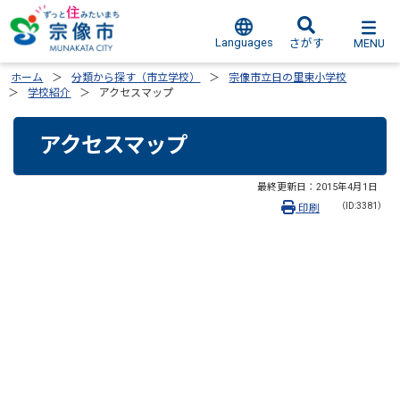
Languages
MENU
さがす
ホーム
分類から探す（市立学校）
宗像市立日の里東小学校
学校紹介
アクセスマップ
アクセスマップ
最終更新日：
2015年4月1日
（ID:3381）
印刷