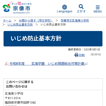
Languages
MENU
さがす
ホーム
分類から探す（市立学校）
宗像市立玄海東小学校
いじめ防止基本方針
いじめ防止基本方針
いじめ防止基本方針
最終更新日：
2025年5月1日
（ID:3315）
印刷
令和8年度 玄海学園 いじめ問題総合対策計画
このページに関する
お問い合わせは
玄海東小学校
〒811-3514
福岡県宗像市田野1382