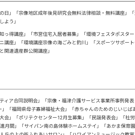
の日」「宗像地区成年後見研究会無料法律相談・無料講座」「
しよう」
知っ得講座」「市営住宅入居者募集」「環境フェスタポスター
ニ講座」「環境講座宗像の海ごみと釣川」「スポーツサポート
と関連遺産群公開講座」
ティア合同説明会」「宗像・福津介護サービス事業所事例発表
ー」「福岡県母子寡婦福祉大会」「赤ちゃんのためのじいじば
大会」「ポリテクセンター12月生募集」「民謡発表会」「社
促進月間」「サイパン南の島体験ホームステイ」「あかま保育
法人丘の上の街ふれあいサロン」「ハワイアンミュージック教室