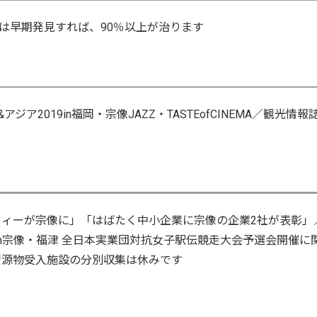
は早期発見すれば、90％以上が治ります
2019in福岡・宗像JAZZ・TASTEofCINEMA／観光情報
フィーが宗像に」「はばたく中小企業に宗像の企業2社が表彰」
in宗像・福津 全日本実業団対抗女子駅伝競走大会予選会開催に
資源物受入施設の分別収集は休みです