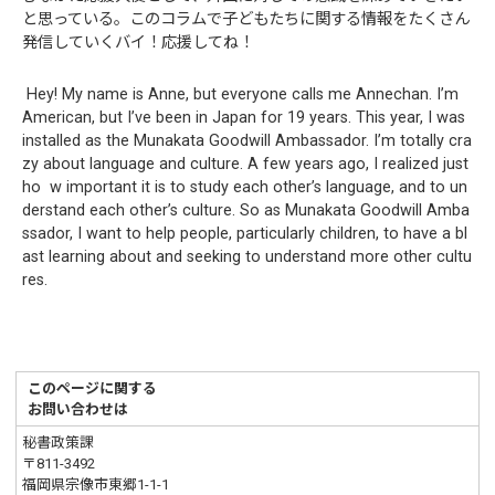
と思っている。このコラムで子どもたちに関する情報をたくさん
発信していくバイ！応援してね！
Hey! My name is Anne, but everyone calls me Annechan. I’m
American, but I’ve been in Japan for 19 years. This year, I was
installed as the Munakata Goodwill Ambassador. I’m totally cra
zy about language and culture. A few years ago, I realized just
ho w important it is to study each other’s language, and to un
derstand each other’s culture. So as Munakata Goodwill Amba
ssador, I want to help people, particularly children, to have a bl
ast learning about and seeking to understand more other cultu
res.
このページに関する
お問い合わせは
秘書政策課
〒811-3492
福岡県宗像市東郷1-1-1