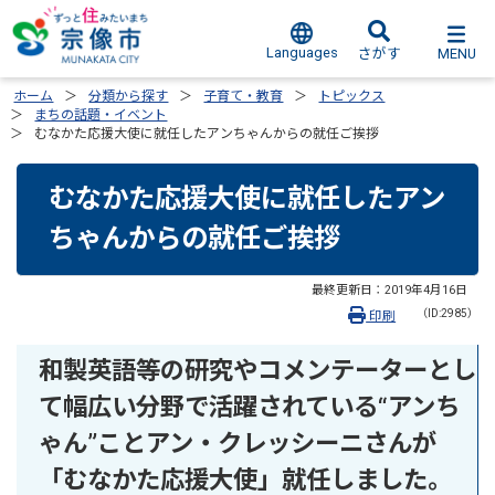
Languages
MENU
さがす
ホーム
分類から探す
子育て・教育
トピックス
まちの話題・イベント
むなかた応援大使に就任したアンちゃんからの就任ご挨拶
むなかた応援大使に就任したアン
ちゃんからの就任ご挨拶
最終更新日：
2019年4月16日
（ID:2985）
印刷
和製英語等の研究やコメンテーターとし
て幅広い分野で活躍されている“アンち
ゃん”ことアン・クレッシーニさんが
「むなかた応援大使」就任しました。