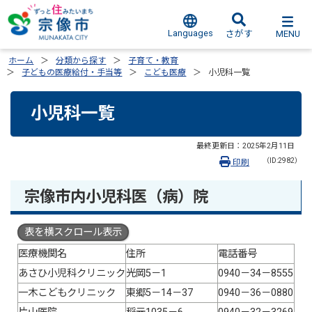
Languages
MENU
さがす
ホーム
分類から探す
子育て・教育
子どもの医療給付・手当等
こども医療
小児科一覧
小児科一覧
最終更新日：
2025年2月11日
（ID:2982）
印刷
宗像市内小児科医（病）院
表を横スクロール表示
医療機関名
住所
電話番号
あさひ小児科クリニック
光岡5－1
0940－34－8555
一木こどもクリニック
東郷5－14－37
0940－36－0880