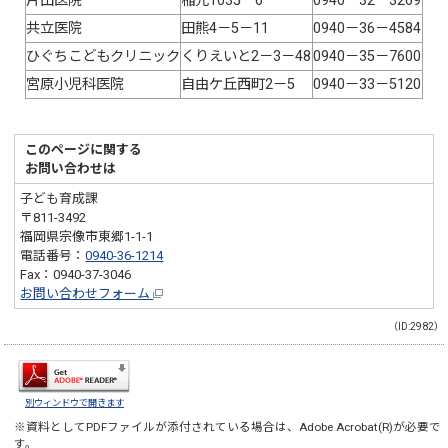
片山医院
稲元1035－6
0940－32－3269
共立医院
田熊4－5－11
0940－36－4584
ひぐちこどもクリニック
くりえいと2－3－48
0940－35－7600
宮原小児科医院
自由ケ丘西町2－5
0940－33－5120
このページに関する
お問い合わせは
子ども育成課
〒811-3492
福岡県宗像市東郷1-1-1
電話番号：
0940-36-1214
Fax：0940-37-3046
お問い合わせフォーム
（ID:2982）
別ウィンドウで開きます
※資料としてPDFファイルが添付されている場合は、
Adobe Acrobat(R)
が必要で
す。