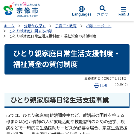
Languages
MENU
さがす
ホーム
分類から探す
子育て・教育
相談・サポート
ひとり親家庭に関する相談
ひとり親家庭日常生活支援制度・ 福祉資金の貸付制度
ひとり親家庭日常生活支援制度・
福祉資金の貸付制度
最終更新日：
2026年3月31日
（ID:2919）
印刷
ひとり親家庭等日常生活支援事業
市では、ひとり親家庭(離婚調停中など、離婚前の困難を抱える
母または父)か寡婦の人が就職活動や技能習得のための通学、疾
病などで一時的に生活援助サービスが必要な場合、家庭生活支援