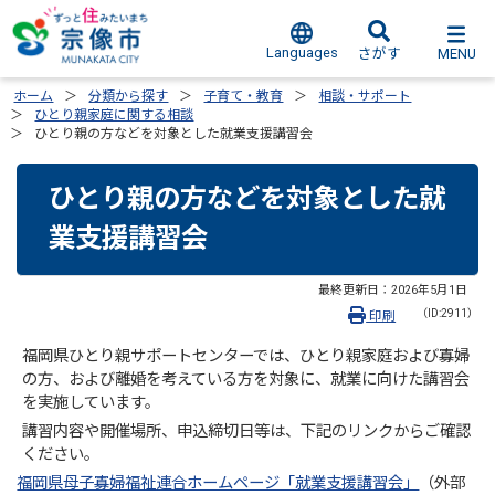
Languages
MENU
さがす
ホーム
分類から探す
子育て・教育
相談・サポート
ひとり親家庭に関する相談
ひとり親の方などを対象とした就業支援講習会
ひとり親の方などを対象とした就
業支援講習会
最終更新日：
2026年5月1日
（ID:2911）
印刷
福岡県ひとり親サポートセンターでは、ひとり親家庭および寡婦
の方、および離婚を考えている方を対象に、就業に向けた講習会
を実施しています。
講習内容や開催場所、申込締切日等は、下記のリンクからご確認
ください。
福岡県母子寡婦福祉連合ホームページ「就業支援講習会」
（外部