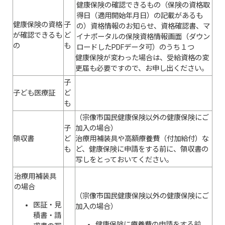
健康保険の確認できるもの（保険の資格取
得日（適用開始年月日）の記載があるも
健康保険の資格
子
の）資格情報のお知らせ、資格確認書、マ
が確認できるも
ど
イナポータルの保険資格情報画面（ダウン
の
も
ロードしたPDFデータ可）のうち１つ
健康保険が変わった場合は、受給資格の変
更届も必要ですので、お申し出ください。
子
子ども医療証
ど
も
（宗像市国民健康保険以外の健康保険にご
子
加入の場合）
領収書
ど
治療用補装具や高額療養費（付加給付）な
も
ど、健康保険に申請をする前に、領収書の
写しをとっておいてください。
治療用補装具
の場合
（宗像市国民健康保険以外の健康保険にご
医証・見
加入の場合）
積書・請
健康保険に療養費の申請をする前