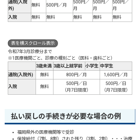
通院(入院
500円／
500円／
500円／
無料
500円／月
外)
月
月
月
入院
無料
無料
無料
無料
無料
表を横スクロール表示
令和7年3月診療分まで
※1医療機関ごと、診療の種別ごと（医科・歯科ごと）
3歳未満
3歳以上就学前
小学生
中学生
通院(入院外)
無料
800円／月
1,600円／月
500円／日
500円／日
入院
無料
（月7日限度）
（月7日限度）
払い戻しの手続きが必要な場合の例
福岡県外の医療機関等で受診
保険給付（7割、8割）された残り（3割、2割）・・・治療