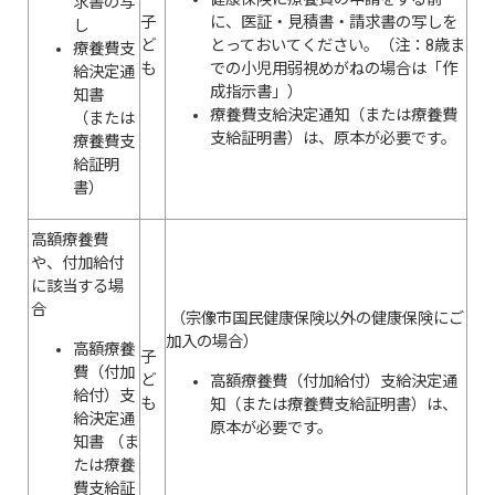
求書の写
に、医証・見積書・請求書の写しを
子
し
とっておいてください。（注：8歳ま
ど
療養費支
での小児用弱視めがねの場合は「作
も
給決定通
成指示書」）
知書
療養費支給決定通知（または療養費
（または
支給証明書）は、原本が必要です。
療養費支
給証明
書）
高額療養費
や、付加給付
に該当する場
合
（宗像市国民健康保険以外の健康保険にご
加入の場合）
高額療養
子
費（付加
ど
高額療養費（付加給付）支給決定通
給付）支
も
知（または療養費支給証明書）は、
給決定通
原本が必要です。
知書 （ま
たは療養
費支給証