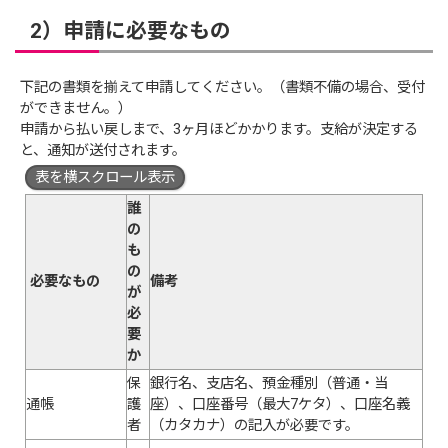
2）申請に必要なもの
下記の書類を揃えて申請してください。（書類不備の場合、受付
ができません。）
申請から払い戻しまで、3ヶ月ほどかかります。支給が決定する
と、通知が送付されます。
表を横スクロール表示
誰
の
も
の
必要なもの
備考
が
必
要
か
保
銀行名、支店名、預金種別（普通・当
通帳
護
座）、口座番号（最大7ケタ）、口座名義
者
（カタカナ）の記入が必要です。