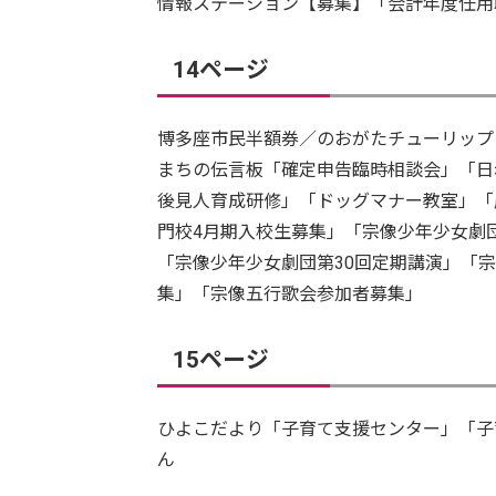
情報ステーション【募集】「会計年度任用
14ページ
博多座市民半額券／のおがたチューリップ
まちの伝言板「確定申告臨時相談会」「日
後見人育成研修」「ドッグマナー教室」「
門校4月期入校生募集」「宗像少年少女劇
「宗像少年少女劇団第30回定期講演」「
集」「宗像五行歌会参加者募集」
15ページ
ひよこだより「子育て支援センター」「子
ん