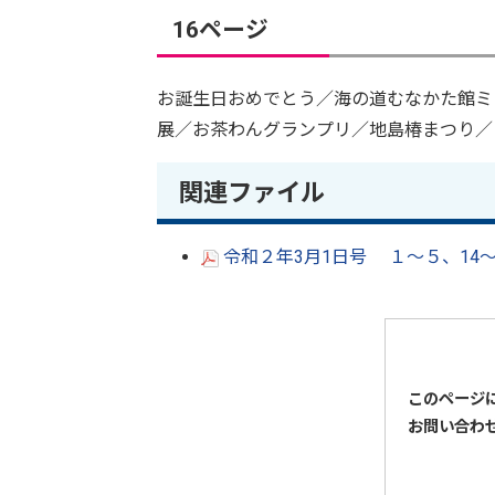
16ページ
お誕生日おめでとう／海の道むなかた館ミュー
展／お茶わんグランプリ／地島椿まつり／
関連ファイル
令和２年3月1日号 １～５、14～1
このページ
お問い合わ