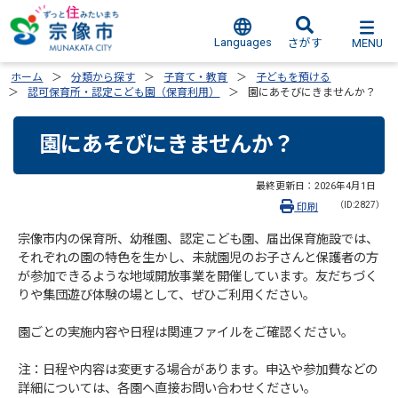
Languages
MENU
さがす
ホーム
分類から探す
子育て・教育
子どもを預ける
認可保育所・認定こども園（保育利用）
園にあそびにきませんか？
園にあそびにきませんか？
最終更新日：
2026年4月1日
（ID:2827）
印刷
宗像市内の保育所、幼稚園、認定こども園、届出保育施設では、
それぞれの園の特色を生かし、未就園児のお子さんと保護者の方
が参加できるような地域開放事業を開催しています。友だちづく
りや集団遊び体験の場として、ぜひご利用ください。
園ごとの実施内容や日程は関連ファイルをご確認ください。
注：日程や内容は変更する場合があります。申込や参加費などの
詳細については、各園へ直接お問い合わせください。