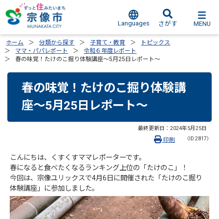
Languages
MENU
さがす
ホーム
分類から探す
子育て・教育
トピックス
ママ・パパレポート
令和６年度レポート
春の味覚！たけのこ掘り体験講座～5月25日レポート～
春の味覚！たけのこ掘り体験講
座～5月25日レポート～
最終更新日：
2024年5月25日
（ID:2817）
印刷
こんにちは、くすくすママレポーターです。
春になると食べたくなるランキング上位の「たけのこ」！
今回は、宗像ユリックスで4月6日に開催された「たけのこ掘り
体験講座」に参加しました。