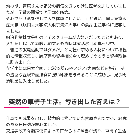
幼少期、菅原さんは祖父の病気をきっかけに医者を志していまし
たが、学費の関係で医学部を断念。
それでも「食を通して人を健康にしたい！」と思い、国立東京水
産大学（現国立大学法人東京海洋大学）の食品生産学科に進学し
ました。
明治乳業株式会社のアイスクリームが大好きだったこともあり、
入社を目指して就職活動するも当時は就活氷河期真っ只中。
「普通の就職活動ではダメだ」と同社が求める人材について積極
的に情報収集し、履歴書の資格欄を全て埋めてやろうと資格取得
に励みました。
在学中には日本全国、北米12都市やアジア7カ国などを旅行。そ
の豊富な経験で面接官に強い印象を与えることに成功し、見事明
治乳業に入社しました。
突然の車椅子生活。導き出した答えは？
仕事でも成果を出し、精力的に働いていた菅原さんですが、34歳
のある日転機が訪れました。
交通事故で脊髄損傷によって首から下に障害が残り、車椅子生活