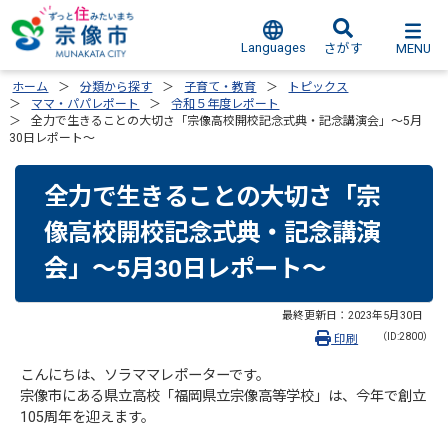
Languages
MENU
さがす
ホーム
分類から探す
子育て・教育
トピックス
ママ・パパレポート
令和５年度レポート
全力で生きることの大切さ「宗像高校開校記念式典・記念講演会」～5月
30日レポート～
全力で生きることの大切さ「宗
像高校開校記念式典・記念講演
会」～5月30日レポート～
最終更新日：
2023年5月30日
（ID:2800）
印刷
こんにちは、ソラママレポーターです。
宗像市にある県立高校「福岡県立宗像高等学校」は、今年で創立
105周年を迎えます。