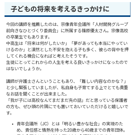
子どもの将来を考えるきっかけに
今回の講師を推薦したのは、宗像青年会議所「人材開発グループ
前向きなひとづくり委員会」に所属する篠原優太さん。宗像高校
の卒業生でもあります。
中高生は「将来は何がしたいか」「夢があっても本当にやってい
けるのか」と漠然とした不安を抱える子も多く、彼らの背中を押
してくれる機会になればと考えたそうです。
生徒にとってこれからの人生を考える良いきっかけになったので
はないでしょうか。
講師が弁護士さんということもあり、「難しい内容なのかな？」
と少し緊張していましたが、私自身も子育てする上でとても貴重
なお話を聞くことが出来ました。
「我が子には高校なんてまだまだ先の話」だと思っている保護者
の方も、ぜひ頭の片隅にでも置いておいていただけると嬉しいで
す。
青年会議所（JC）とは「明るい豊かな社会」の実現のた
め、責任感と情熱を持った20歳から40歳までの青年団体。