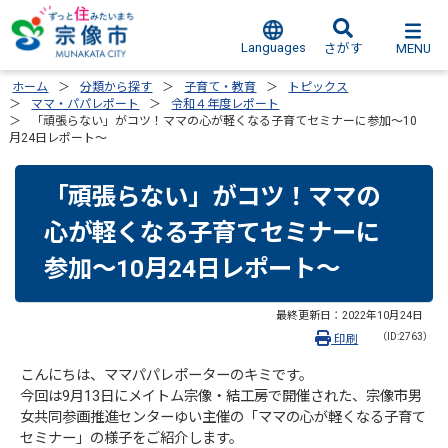
Languages
MENU
さがす
ホーム
分類から探す
子育て・教育
トピックス
ママ・パパレポート
令和４年度レポート
「頑張らない」がコツ！ママの心が軽くなる子育てセミナーに参加～10
月24日レポート～
「頑張らない」がコツ！ママの
心が軽くなる子育てセミナーに
参加～10月24日レポート～
最終更新日：
2022年10月24日
（ID:2763）
印刷
こんにちは、ママパパレポーターのキミです。
今回は9月13日にメイトム宗像・結工房で開催された、宗像市男
女共同参画推進センターゆい主催の「ママの心が軽くなる子育て
セミナー」の様子をご紹介します。