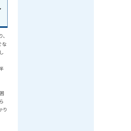
し
り、
ぐな
し
半
囲
ら
かり