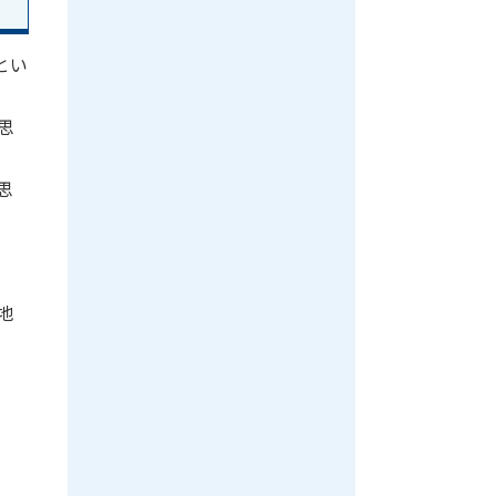
とい
思
思
地