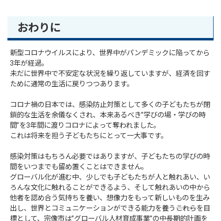
おわりに
新型コロナウイルスにより、世界中がパンデミックに陥ってから
3年が経過。
未だに世界中で不安定な状況を繰り返していますが、経済を回す
ために通常の生活に戻りつつあります。
コロナ禍の日本では、感染防止対策として多くの子どもたちが閉
鎖的な生活を余儀なくされ、本来あるべき”学びの場・学びの時
間”を3年間に渡りコロナによって奪われました。
これは将来を担う子どもたちにとって一大事です。
感染対策はもちろん必要ではありますが、子どもたちの学びの時
間をいつまでも留め置くことはできません。
グローバル化が進む中、少しでも子どもたちが人と触れあい、い
ろんな文化に触れることができるよう、そして触れあいの中から
他者を認め合う気持ちを養い、想像力をもって新しいものを生み
出し、世界とコミュニケーションができる能力を養う―――これらを目
標として、宗像市は”グローバル人材育成事業”の中長期的計画を