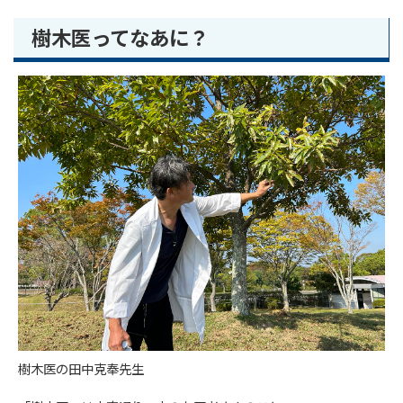
樹木医ってなあに？
樹木医の田中克奉先生