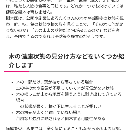
木にとって必要なものは、「水・空気・食物（養分）」。養分
は、私たち人間の食事と同じです。どれか一つでも欠けていては
健康な樹木は育ちません。
樹木医は、公園や施設にあるたくさんの木々や街路樹の状態を観
察。幹、枝、葉の状態や根の形を見ることで、「その木に何が足
りないのか」「このままの状態だと何が起こるのか」などを考
え、予防できるのであれば予防策を施すのだそうです。
木の健康状態の見分け方などをいくつか紹
介します
木の一部だけ、葉が枝から落ちている場合
土の中の水や空気が不足していて木が元気がない状態
木の根っこが土から地面を這うように剥き出してきている
場合
土の状態が悪く、根が下に生えることが難しい
木の根元が太く発達していない場合
台風など強風に晒されると倒木する可能性がある
講座を受けるまでは、全く気にすることもなかった樹木の状態。