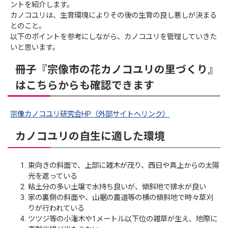
ントを紹介します。
カノコユリは、生育環境によりその後の生育の良し悪しが決まる
とのこと。
以下のポイントを参考にしながら、カノコユリを管理していきた
いと思います。
冊子『宗像市の花カノコユリの里づくり』
はこちらからも確認できます
宗像カノコユリ研究会HP（外部サイトへリンク）
カノコユリの自生に適した環境
東向きの斜面で、上部に雑木が茂り、西日や真上からの太陽
光を遮っている
粘土分の多い土壌で水持ち良いが、傾斜地で排水が良い
家の裏側の斜面や、山裾の農道等の横の傾斜地で時々草刈
りが行われている
ツツジ等の小潅木や1メートル以下位の雑草が生え、地際に