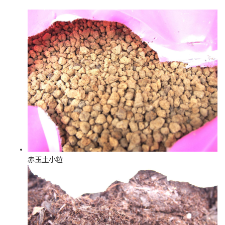
赤玉土小粒