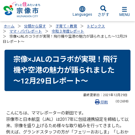
Languages
MENU
さがす
ホーム
分類から探す
子育て・教育
トピックス
ママ・パパレポート
令和３年度レポート
宗像×JALのコラボが実現！飛行機や空港の魅力が語られました～12月29
日レポート～
宗像×JALのコラボが実現！飛行
機や空港の魅力が語られました
～12月29日レポート～
最終更新日：
2021年12月29日
（ID:2698）
印刷
こんにちは、ママレポーターの新田です。
宗像市と日本航空（JAL）は2017年に包括連携協定を締結して以
来、宗像を盛り上げるため様々な取り組みを行ってきました。
例えば、グランドスタッフの方が「フェリーおおしま」「しおか