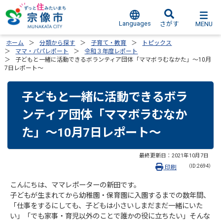
Languages
MENU
さがす
ホーム
分類から探す
子育て・教育
トピックス
ママ・パパレポート
令和３年度レポート
子どもと一緒に活動できるボランティア団体「ママボラむなかた」～10月
7日レポート～
子どもと一緒に活動できるボラ
ンティア団体「ママボラむなか
た」～10月7日レポート～
最終更新日：
2021年10月7日
（ID:2694）
印刷
こんにちは、ママレポーターの新田です。
子どもが生まれてから幼稚園・保育園に入園するまでの数年間、
「仕事をするにしても、子どもは小さいしまだまだ一緒にいた
い」「でも家事・育児以外のことで誰かの役に立ちたい」そんな