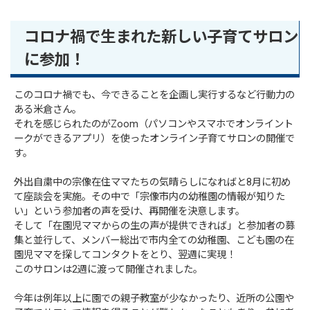
コロナ禍で生まれた新しい子育てサロン
に参加！
このコロナ禍でも、今できることを企画し実行するなど行動力の
ある米倉さん。
それを感じられたのがZoom（パソコンやスマホでオンライント
ークができるアプリ）を使ったオンライン子育てサロンの開催で
す。
外出自粛中の宗像在住ママたちの気晴らしになればと8月に初め
て座談会を実施。その中で「宗像市内の幼稚園の情報が知りた
い」という参加者の声を受け、再開催を決意します。
そして「在園児ママからの生の声が提供できれば」と参加者の募
集と並行して、メンバー総出で市内全ての幼稚園、こども園の在
園児ママを探してコンタクトをとり、翌週に実現！
このサロンは2週に渡って開催されました。
今年は例年以上に園での親子教室が少なかったり、近所の公園や