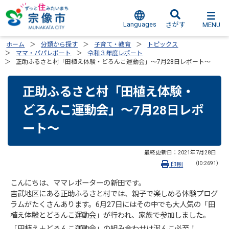
Languages
MENU
さがす
ホーム
分類から探す
子育て・教育
トピックス
ママ・パパレポート
令和３年度レポート
正助ふるさと村「田植え体験・どろんこ運動会」～7月28日レポート～
正助ふるさと村「田植え体験・
どろんこ運動会」～7月28日レポ
ート～
最終更新日：
2021年7月28日
（ID:2691）
印刷
こんにちは、ママレポーターの新田です。
吉武地区にある正助ふるさと村では、親子で楽しめる体験プログ
ラムがたくさんあります。6月27日にはその中でも大人気の「田
植え体験とどろんこ運動会」が行われ、家族で参加しました。
「田植え＋どろんこ運動会」の組み合わせは泥んこ必至！